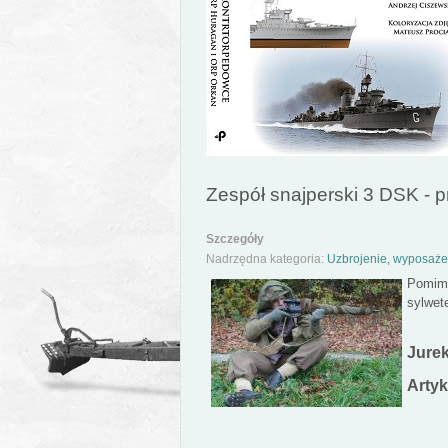
Zespół snajperski 3 DSK - pr
Szczegóły
Nadrzędna kategoria:
Uzbrojenie, wyposażen
Pomimo
sylwet
Jure
Artyk