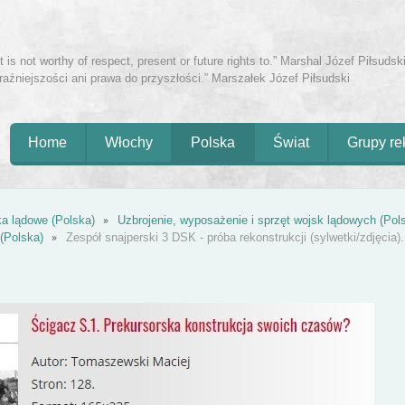
is not worthy of respect, present or future rights to.” Marshal Józef Piłsudski
eraźniejszości ani prawa do przyszłości.” Marszałek Józef Piłsudski
Home
Włochy
Polska
Świat
Grupy re
a lądowe (Polska)
Uzbrojenie, wyposażenie i sprzęt wojsk lądowych (Pol
(Polska)
Zespół snajperski 3 DSK - próba rekonstrukcji (sylwetki/zdjęcia).