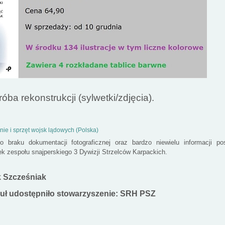
óba rekonstrukcji (sylwetki/zdjęcia).
ie i sprzęt wojsk lądowych (Polska)
 braku dokumentacji fotograficznej oraz bardzo niewielu informacji pos
ek zespołu snajperskiego 3 Dywizji Strzelców Karpackich.
k Szcześniak
uł udostępniło stowarzyszenie: SRH PSZ