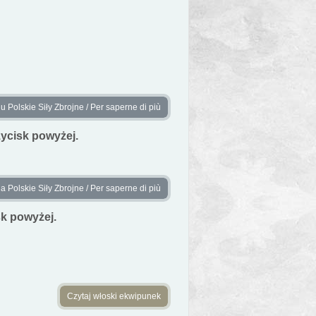
 Polskie Siły Zbrojne / Per saperne di più
zycisk powyżej.
Polskie Siły Zbrojne / Per saperne di più
sk powyżej.
Czytaj włoski ekwipunek