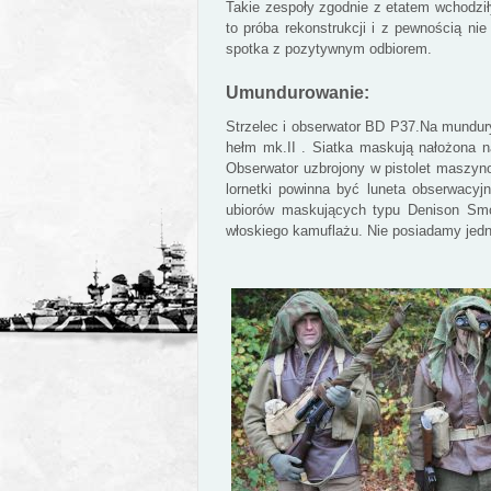
Takie zespoły zgodnie z etatem wchodzi
to próba rekonstrukcji i z pewnością ni
spotka z pozytywnym odbiorem.
Umundurowanie:
Strzelec i obserwator BD P37.Na mundury
hełm mk.II . Siatka maskują nałożona 
Obserwator uzbrojony w pistolet maszyn
lornetki powinna być luneta obserwacyj
ubiorów maskujących typu Denison Sm
włoskiego kamuflażu. Nie posiadamy jedna