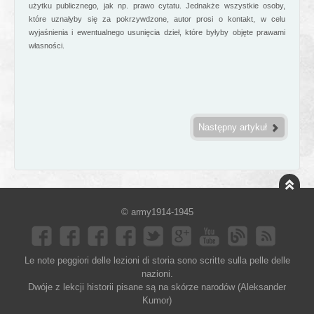
użytku publicznego, jak np. prawo cytatu. Jednakże wszystkie osoby,
które uznałyby się za pokrzywdzone, autor prosi o kontakt, w celu
wyjaśnienia i ewentualnego usunięcia dzieł, które byłyby objęte prawami
własności.
Następny artykuł
© army1914-1945
Le note peggiori delle lezioni di storia sono scritte sulla pelle delle
nazioni.
Dwóje z lekcji historii pisane są na skórze narodów (Aleksander
Kumor)