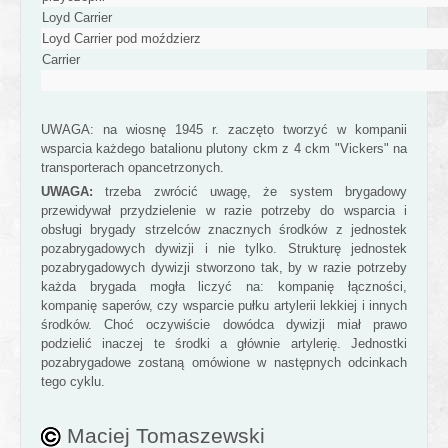
Loyd Carrier
Loyd Carrier pod moździerz
Carrier
UWAGA: na wiosnę 1945 r. zaczęto tworzyć w kompanii
wsparcia każdego batalionu plutony ckm z 4 ckm "Vickers" na
transporterach opancetrzonych.
UWAGA:
trzeba zwrócić uwagę, że system brygadowy
przewidywał przydzielenie w razie potrzeby do wsparcia i
obsługi brygady strzelców znacznych środków z jednostek
pozabrygadowych dywizji i nie tylko. Strukturę jednostek
pozabrygadowych dywizji stworzono tak, by w razie potrzeby
każda brygada mogła liczyć na: kompanię łączności,
kompanię saperów, czy wsparcie pułku artylerii lekkiej i innych
środków. Choć oczywiście dowódca dywizji miał prawo
podzielić inaczej te środki a głównie artylerię. Jednostki
pozabrygadowe zostaną omówione w następnych odcinkach
tego cyklu.
Maciej Tomaszewski