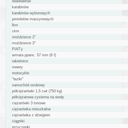
rewolwerów
karabinów
karabinów wyborowych
pistoletów maszynowych
lkm
ckm
moździerze 2"
moździerze 3"
PIAT'y
armata ppanc. 57 mm (6 f)
rakietnice
rowery
motocykle
"łaziki"
samochód osobowy
półciężarówki 1,5 cwt (750 kg)
półciężarowa cysterna na wodę
ciężarówki 3 tonowe
ciężarówka mieszkalna
ciężarówka z dźwigiem
ciągniki
przyczepki